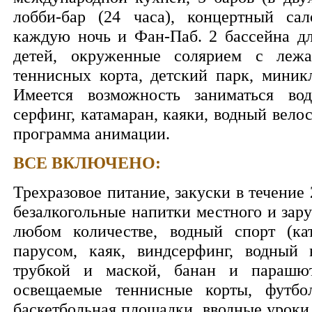
лобби-бар (24 часа), концертный са
каждую ночь и Фан-Паб. 2 бассейна дл
детей, окруженные солярием с леж
теннисных корта, детский парк, миникл
Имеется возможность заниматься во
серфинг, катамаран, каяки, водный вело
программа анимации.
ВСЕ ВКЛЮЧЕНО:
Трехразовое питание, закуски в течение 
безалкогольные напитки местного и зар
любом количестве, водный спорт (ка
парусом, каяк, виндсерфинг, водный 
трубкой и маской, банан и парашют
освещаемые теннисные корты, футбол
баскетбольная площадки, вводные уроки