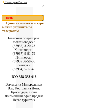
Санатории России
Цены
Цены на путевки и туры
можно уточнить по
телефонам
Телефоны операторов:
Железноводск :
(879З2) З-20-2З
Кисловодск :
(879З7) 9-81-79
Пятигорск :
(879З) З6-58-З6
Ессентуки :
(879З4) 5-17-45
ICQ З58-ЗЗЗ-016
Вылеты из Минеральных
Вод, Ростова на Дону,
Краснодара, Сочи
Фирменный офис продаж
Пегас туристик