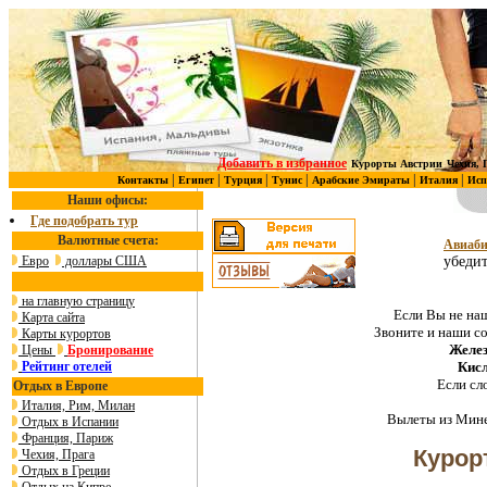
Добавить в избранное
Курорты Австрии
Чехия, 
|
|
|
|
|
|
Контакты
Египет
Турция
Тунис
Арабские Эмираты
Италия
Исп
Наши офисы:
Где подобрать тур
Валютные счета:
Авиаби
Евро
доллары США
убедит
на главную страницу
Если Вы не наш
Карта сайта
Звоните и наши с
Карты курортов
Желез
Цены
Бронирование
Рейтинг отелей
Кис
Если сл
Отдых в Европе
Италия, Рим, Милан
Вылеты из Мине
Отдых в Испании
Франция, Париж
Курор
Чехия, Прага
Отдых в Греции