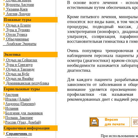
Отдых на Кипре
В основе всего лечения - испол
Курорты Австрии
естественным путем обеспечивать кр
Украина,Киев
Англия,Лондон
Кроме питьевого лечения, минераль
Пляжные туры
относятся: все виды ванн, в том чи
Отдых в Египте
процедуры, подводный массаж, д
Туры в Турцию
электротерапия (ионофорсз, диадина
Отели Туниса
ультразвук, соляризация, парафи
Объединенные
восстановительная гимнастика в гимн
Арабские Эмираты
Очень популярна тренировочная 
Экзотика
наблюдением персонала пациенты д
Отдых на Сейшелах
осмотра (диагностики) врачом-спсцп
Туры в Сингапур
необходимости назначается лаборат
Отдых в Таиланде
диагностика.
Отдых на Кубе
Отдых на Ямайке
Для каждого пациента разрабатыва
Доминиканская республика
зависимости от заболевания и обще
Горнолыжные туры
внимание уделяется просвещению
профилактики -так называемая 
Австрия
Италия (Альпы)
рекомендованных диет с выдачей рец
Андорра (Пиренеи)
Испания
Болгария для лыжников
Польша. Закопане
Россия (Урал, Домбай)
Справочная информация
Справочник
по
При использовании м