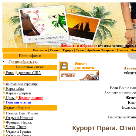
Добавить в избранное
Курорты Австрии
Чехия, 
|
|
|
|
|
|
Контакты
Египет
Турция
Тунис
Арабские Эмираты
Италия
Исп
Наши офисы:
Где подобрать тур
Валютные счета:
Авиаби
Евро
доллары США
убедит
на главную страницу
Если Вы не наш
Карта сайта
Звоните и наши с
Карты курортов
Желез
Цены
Бронирование
Рейтинг отелей
Кис
Если сл
Отдых в Европе
Италия, Рим, Милан
Вылеты из Мине
Отдых в Испании
Франция, Париж
Курорт Прага. Оте
Чехия, Прага
Отдых в Греции