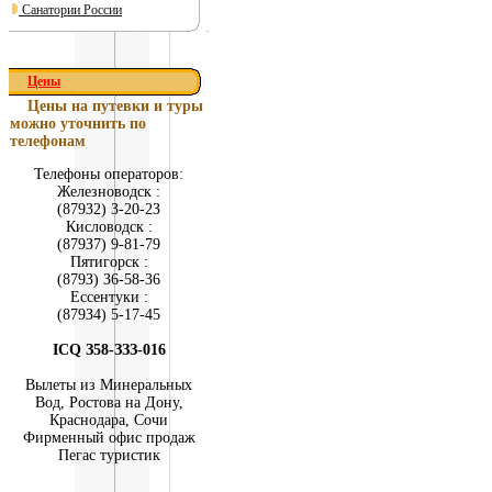
Санатории России
Цены
Цены на путевки и туры
можно уточнить по
телефонам
Телефоны операторов:
Железноводск :
(879З2) З-20-2З
Кисловодск :
(879З7) 9-81-79
Пятигорск :
(879З) З6-58-З6
Ессентуки :
(879З4) 5-17-45
ICQ З58-ЗЗЗ-016
Вылеты из Минеральных
Вод, Ростова на Дону,
Краснодара, Сочи
Фирменный офис продаж
Пегас туристик