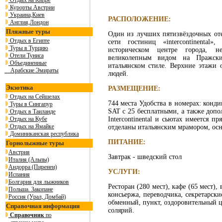
Отдых на Кипре
Курорты Австрии
Украина,Киев
РАСПОЛОЖЕНИЕ:
Англия,Лондон
Пляжные туры
Один из лучших пятизвёздочных от
Отдых в Египте
сети гостиниц «intercontinental
Туры в Турцию
историческом центре города, н
Отели Туниса
великолепным видом на Пражски
Объединенные
итальянском стиле. Верхние этажи о
Арабские Эмираты
людей.
Экзотика
РАЗМЕЩЕНИЕ:
Отдых на Сейшелах
744 места Удобства в номерах: конд
Туры в Сингапур
SAT с 25 бесплатными, а также допо
Отдых в Таиланде
Отдых на Кубе
Intercontinental и сьютах имеется п
Отдых на Ямайке
отделаны итальянским мрамором, ос
Доминиканская республика
ПИТАНИЕ:
Горнолыжные туры
Австрия
Завтрак - шведский стол
Италия (Альпы)
Андорра (Пиренеи)
УСЛУГИ:
Испания
Болгария для лыжников
Ресторан (280 мест), кафе (65 мест),
Польша. Закопане
консьержа, переводчика, секретарски
Россия (Урал, Домбай)
обменный, пункт, оздоровительный це
Справочная информация
солярий.
Справочник
по