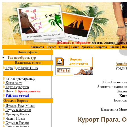
Добавить в избранное
Курорты Австрии
Чехия, 
|
|
|
|
|
|
Контакты
Египет
Турция
Тунис
Арабские Эмираты
Италия
Исп
Наши офисы:
Где подобрать тур
Валютные счета:
Авиаби
Евро
доллары США
убедит
на главную страницу
Если Вы не наш
Карта сайта
Звоните и наши с
Карты курортов
Желез
Цены
Бронирование
Рейтинг отелей
Кис
Если сл
Отдых в Европе
Италия, Рим, Милан
Вылеты из Мине
Отдых в Испании
Франция, Париж
Курорт Прага. 
Чехия, Прага
Отдых в Греции