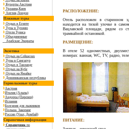
Отдых на Кипре
Курорты Австрии
Украина,Киев
РАСПОЛОЖЕНИЕ:
Англия,Лондон
Пляжные туры
Отель расположен в старинном з
Отдых в Египте
находится на тихой улочке в само
Туры в Турцию
Вацлавской площади, рядом со с
Отели Туниса
трамвайной остановкой.
Объединенные
Арабские Эмираты
РАЗМЕЩЕНИЕ:
Экзотика
В отеле 52 одноместных, двухмес
номерах: ванная, WC, TV, радио, тел
Отдых на Сейшелах
Туры в Сингапур
Отдых в Таиланде
Отдых на Кубе
Отдых на Ямайке
Доминиканская республика
Горнолыжные туры
Австрия
Италия (Альпы)
Андорра (Пиренеи)
Испания
Болгария для лыжников
Польша. Закопане
Россия (Урал, Домбай)
Справочная информация
ПИТАНИЕ:
Справочник
по
Завтрак - шведский стол