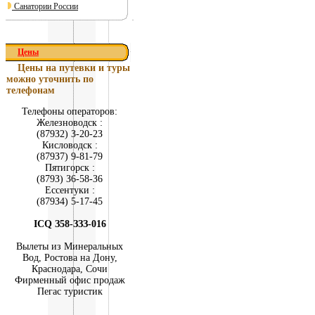
Санатории России
Цены
Цены на путевки и туры
можно уточнить по
телефонам
Телефоны операторов:
Железноводск :
(879З2) З-20-2З
Кисловодск :
(879З7) 9-81-79
Пятигорск :
(879З) З6-58-З6
Ессентуки :
(879З4) 5-17-45
ICQ З58-ЗЗЗ-016
Вылеты из Минеральных
Вод, Ростова на Дону,
Краснодара, Сочи
Фирменный офис продаж
Пегас туристик