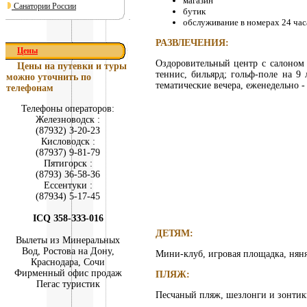
магазин
Санатории России
бутик
обслуживание в номерах 24 час
РАЗВЛЕЧЕНИЯ:
Цены
Оздоровительный центр с салоном 
Цены на путевки и туры
теннис, бильярд; гольф-поле на 9
можно уточнить по
тематические вечера, еженедельно -
телефонам
Телефоны операторов:
Железноводск :
(879З2) З-20-2З
Кисловодск :
(879З7) 9-81-79
Пятигорск :
(879З) З6-58-З6
Ессентуки :
(879З4) 5-17-45
ICQ З58-ЗЗЗ-016
ДЕТЯМ:
Вылеты из Минеральных
Вод, Ростова на Дону,
Мини-клуб, игровая площадка, няня
Краснодара, Сочи
Фирменный офис продаж
ПЛЯЖ:
Пегас туристик
Песчаный пляж, шезлонги и зонтики