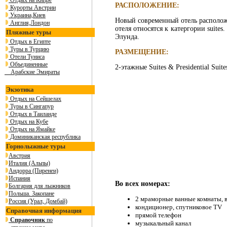
Отдых на Кипре
РАСПОЛОЖЕНИЕ:
Курорты Австрии
Украина,Киев
Новый современный отель расположе
Англия,Лондон
отеля относятся к катергории suites
Пляжные туры
Элунда.
Отдых в Египте
Туры в Турцию
РАЗМЕЩЕНИЕ:
Отели Туниса
Объединенные
2-этажные Suites & Presidential Suite
Арабские Эмираты
Экзотика
Отдых на Сейшелах
Туры в Сингапур
Отдых в Таиланде
Отдых на Кубе
Отдых на Ямайке
Доминиканская республика
Горнолыжные туры
Австрия
Италия (Альпы)
Андорра (Пиренеи)
Испания
Во всех номерах:
Болгария для лыжников
Польша. Закопане
2 мраморные ванные комнаты, в
Россия (Урал, Домбай)
кондиционер, спутниковое TV
Справочная информация
прямой телефон
Справочник
по
музыкальный канал