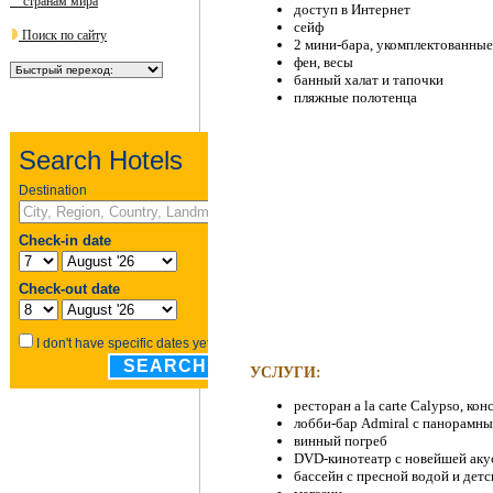
странам мира
доступ в Интернет
сейф
Поиск по сайту
2 мини-бара, укомплектованные
фен, весы
банный халат и тапочки
пляжные полотенца
УСЛУГИ:
ресторан a la carte Calypso, 
лобби-бар Admiral с панорамны
винный погреб
DVD-кинотеатр с новейшей аку
бассейн с пресной водой и дет