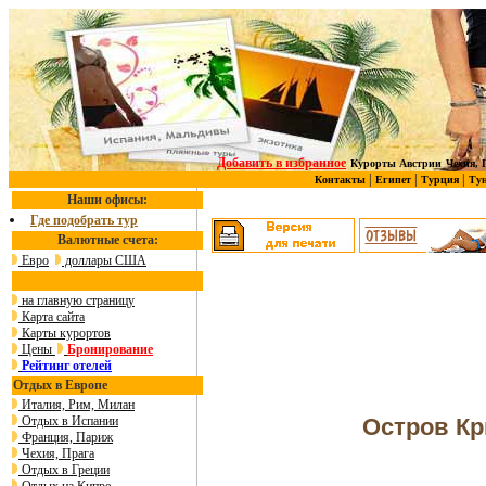
Добавить в избранное
Курорты Австрии
Чехия, 
|
|
|
Контакты
Египет
Турция
Ту
Наши офисы:
Где подобрать тур
Валютные счета:
Евро
доллары США
на главную страницу
Карта сайта
Карты курортов
Цены
Бронирование
Рейтинг отелей
Отдых в Европе
Италия, Рим, Милан
Остров Кри
Отдых в Испании
Франция, Париж
Чехия, Прага
Отдых в Греции