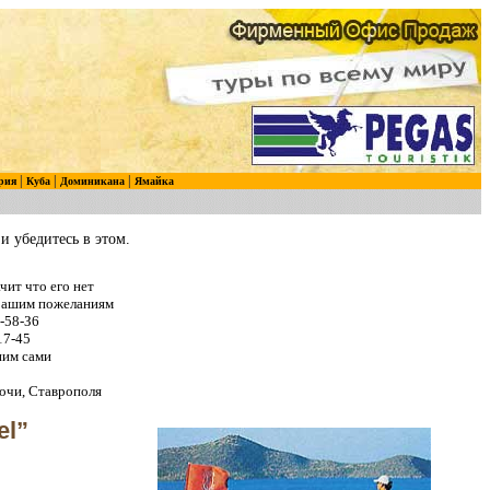
|
|
|
рия
Куба
Доминикана
Ямайка
и убедитесь в этом.
чит что его нет
 Вашим пожеланиям
-58-З6
17-45
ним сами
очи, Ставрополя
el”