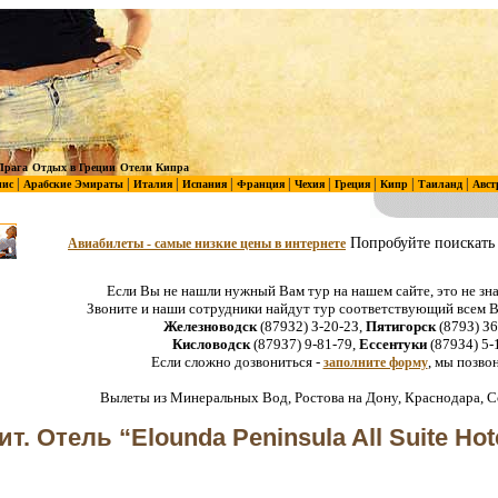
Прага
Отдых в Греции
Отели Кипра
|
|
|
|
|
|
|
|
|
нис
Арабские Эмираты
Италия
Испания
Франция
Чехия
Греция
Кипр
Таиланд
Авст
Попробуйте поискать 
Авиабилеты - самые низкие цены в интернете
Если Вы не нашли нужный Вам тур на нашем сайте, это не зна
Звоните и наши сотрудники найдут тур соответствующий всем
Железноводск
(879З2) З-20-2З,
Пятигорск
(879З) З6
Кисловодск
(879З7) 9-81-79,
Ессентуки
(879З4) 5-
Если сложно дозвониться -
, мы позво
заполните форму
Вылеты из Минеральных Вод, Ростова на Дону, Краснодара, С
т. Отель “Elounda Peninsula All Suite Hot