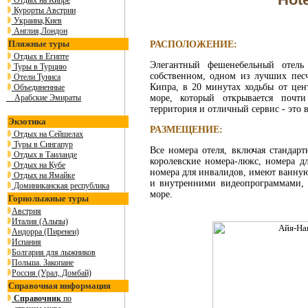
Отдых на Кипре
Курорты Австрии
Украина,Киев
Англия,Лондон
Пляжные туры
РАСПОЛОЖЕНИЕ:
Отдых в Египте
Элегантный фешенебельный отель
Туры в Турцию
собственном, одном из лучших пес
Отели Туниса
Кипра, в 20 минутах ходьбы от цен
Объединенные
Арабские Эмираты
море, который открывается почти
территория и отличный сервис - это в
Экзотика
РАЗМЕЩЕНИЕ:
Отдых на Сейшелах
Туры в Сингапур
Все номера отеля, включая стандар
Отдых в Таиланде
королевские номера-люкс, номера д
Отдых на Кубе
номера для инвалидов, имеют ванную 
Отдых на Ямайке
и внутренними видеопрограммами, 
Доминиканская республика
море.
Горнолыжные туры
Австрия
Италия (Альпы)
Андорра (Пиренеи)
Испания
Болгария для лыжников
Польша. Закопане
Россия (Урал, Домбай)
Справочная информация
Справочник
по