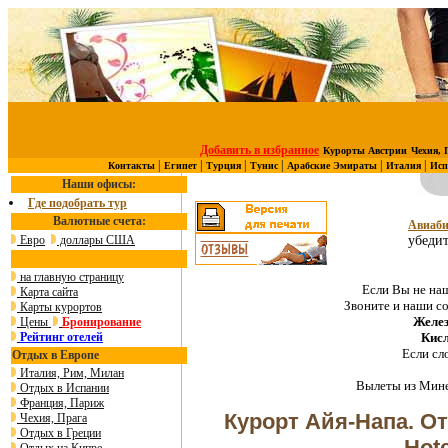
Добавить в избранное
Курорты Австрии
Чехия, 
|
|
|
|
|
|
Контакты
Египет
Турция
Тунис
Арабские Эмираты
Италия
Исп
Наши офисы:
Где подобрать тур
Валютные счета:
Авиаби
Евро
доллары США
убедит
на главную страницу
Если Вы не наш
Карта сайта
Звоните и наши с
Карты курортов
Желез
Цены
Бронирование
Рейтинг отелей
Кис
Если сл
Отдых в Европе
Италия, Рим, Милан
Вылеты из Мине
Отдых в Испании
Франция, Париж
Курорт Айя-Напа. О
Чехия, Прага
Отдых в Греции
Hote