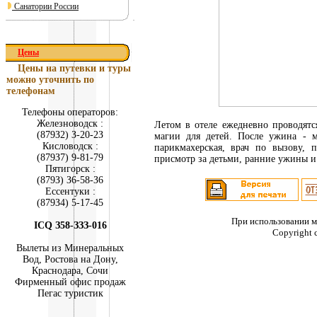
Санатории России
Цены
Цены на путевки и туры
можно уточнить по
телефонам
Телефоны операторов:
Железноводск :
Летом в отеле ежедневно проводятс
(879З2) З-20-2З
магии для детей. После ужина - м
Кисловодск :
парикмахерская, врач по вызову, 
(879З7) 9-81-79
присмотр за детьми, ранние ужины и 
Пятигорск :
(879З) З6-58-З6
Ессентуки :
(879З4) 5-17-45
При использовании м
ICQ З58-ЗЗЗ-016
Copyright 
Вылеты из Минеральных
Вод, Ростова на Дону,
Краснодара, Сочи
Фирменный офис продаж
Пегас туристик