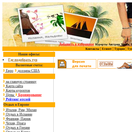
Добавить в избранное
Курорты Австрии
Чехия, 
|
|
|
Контакты
Египет
Турция
Ту
Наши офисы:
Где подобрать тур
Валютные счета:
Евро
доллары США
на главную страницу
Карта сайта
Карты курортов
Цены
Бронирование
Рейтинг отелей
Отдых в Европе
Италия, Рим, Милан
Отдых в Испании
Франция, Париж
Чехия, Прага
Отдых в Греции