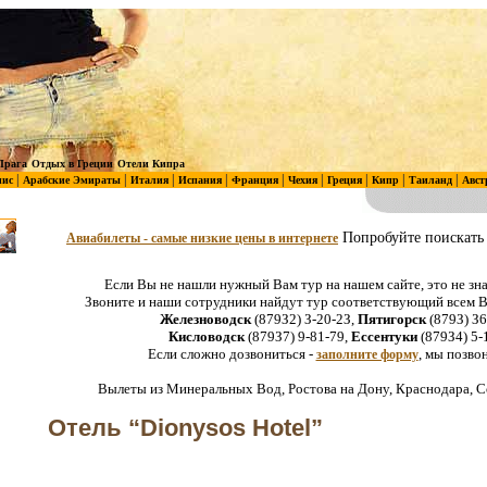
Прага
Отдых в Греции
Отели Кипра
|
|
|
|
|
|
|
|
|
нис
Арабские Эмираты
Италия
Испания
Франция
Чехия
Греция
Кипр
Таиланд
Авст
Попробуйте поискать 
Авиабилеты - самые низкие цены в интернете
Если Вы не нашли нужный Вам тур на нашем сайте, это не зна
Звоните и наши сотрудники найдут тур соответствующий всем
Железноводск
(879З2) З-20-2З,
Пятигорск
(879З) З6
Кисловодск
(879З7) 9-81-79,
Ессентуки
(879З4) 5-
Если сложно дозвониться -
, мы позво
заполните форму
Вылеты из Минеральных Вод, Ростова на Дону, Краснодара, С
Отель “Dionysos Hotel”