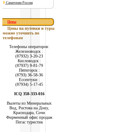
Санатории России
Цены
Цены на путевки и туры
можно уточнить по
телефонам
Телефоны операторов:
Железноводск :
(879З2) З-20-2З
Кисловодск :
(879З7) 9-81-79
Пятигорск :
(879З) З6-58-З6
Ессентуки :
(879З4) 5-17-45
ICQ З58-ЗЗЗ-016
Вылеты из Минеральных
Вод, Ростова на Дону,
Краснодара, Сочи
Фирменный офис продаж
Пегас туристик