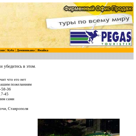
|
|
|
рия
Куба
Доминикана
Ямайка
и убедитесь в этом.
чит что его нет
 Вашим пожеланиям
-58-З6
17-45
ним сами
очи, Ставрополя