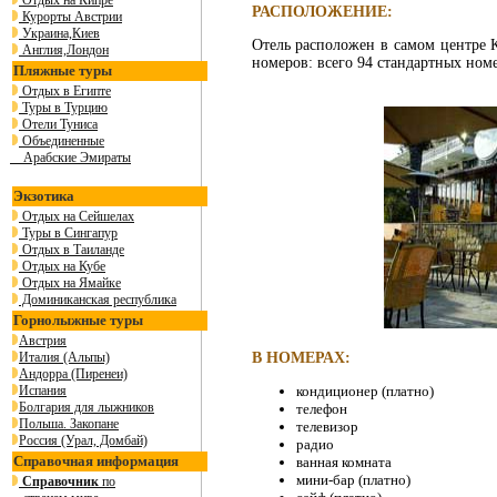
Отдых на Кипре
РАСПОЛОЖЕНИЕ:
Курорты Австрии
Украина,Киев
Отель pасположен в самом центре К
Англия,Лондон
номеров: всего 94 стандартных номе
Пляжные туры
Отдых в Египте
Туры в Турцию
Отели Туниса
Объединенные
Арабские Эмираты
Экзотика
Отдых на Сейшелах
Туры в Сингапур
Отдых в Таиланде
Отдых на Кубе
Отдых на Ямайке
Доминиканская республика
Горнолыжные туры
Австрия
Италия (Альпы)
В НОМЕРАХ:
Андорра (Пиренеи)
Испания
кондиционер (платно)
Болгария для лыжников
телефон
Польша. Закопане
телевизор
Россия (Урал, Домбай)
радио
Справочная информация
ванная комната
мини-бар (платно)
Справочник
по