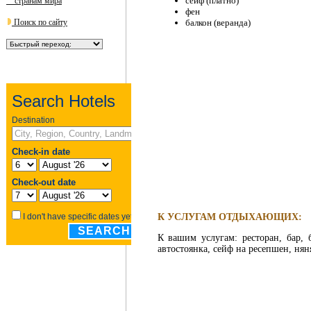
сейф (платно)
странам мира
фен
Поиск по сайту
балкон (веранда)
К УСЛУГАМ ОТДЫХАЮЩИХ:
К вашим услугам: ресторан, бар, б
автостоянка, сейф на ресепшен, нян