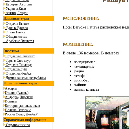
Отдых на Кипре
Курорты Австрии
Украина,Киев
Англия,Лондон
Пляжные туры
РАСПОЛОЖЕНИЕ:
Отдых в Египте
Hotel Baiyoke Pattaya расположен нед
Туры в Турцию
Отели Туниса
Объединенные
Арабские Эмираты
РАЗМЕЩЕНИЕ:
Экзотика
В отеле 136 номеров. В номерах :
Отдых на Сейшелах
Туры в Сингапур
кондиционер
Отдых в Таиланде
телевидение
Отдых на Кубе
радио
Отдых на Ямайке
телефон
Доминиканская республика
мини-бар
Горнолыжные туры
чайник
Австрия
ванная комната
Италия (Альпы)
Андорра (Пиренеи)
Испания
Болгария для лыжников
Польша. Закопане
Россия (Урал, Домбай)
Справочная информация
Справочник
по