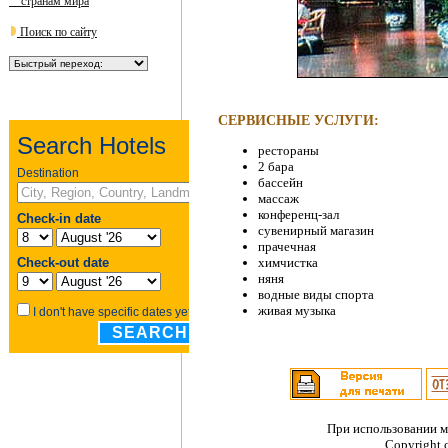
странам мира
Поиск по сайту
СЕРВИСНЫЕ УСЛУГИ:
рестораны
2 бара
бассейн
массаж
конференц-зал
сувенирный магазин
прачечная
химчистка
няня
водные виды спорта
живая музыка
При использовании м
Copyright 