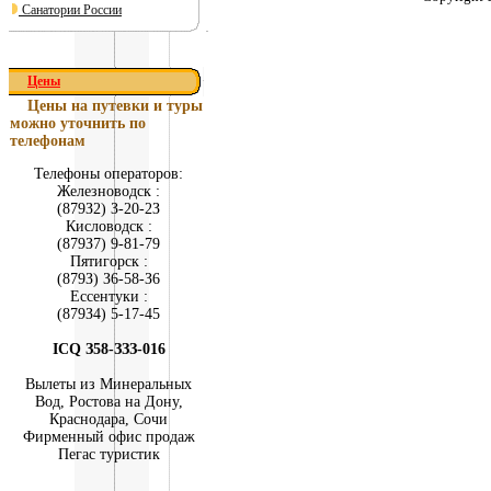
Санатории России
Цены
Цены на путевки и туры
можно уточнить по
телефонам
Телефоны операторов:
Железноводск :
(879З2) З-20-2З
Кисловодск :
(879З7) 9-81-79
Пятигорск :
(879З) З6-58-З6
Ессентуки :
(879З4) 5-17-45
ICQ З58-ЗЗЗ-016
Вылеты из Минеральных
Вод, Ростова на Дону,
Краснодара, Сочи
Фирменный офис продаж
Пегас туристик