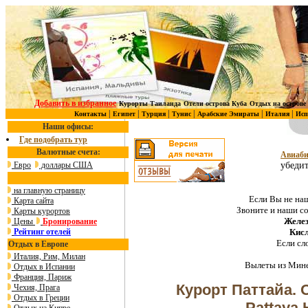
Добавить в избранное
Курорты Таиланда
Отели острова Куба
Отдых на острове
|
|
|
|
|
|
Контакты
Египет
Турция
Тунис
Арабские Эмираты
Италия
Исп
Наши офисы:
Где подобрать тур
Валютные счета:
Авиаби
Евро
доллары США
убедит
на главную страницу
Если Вы не наш
Карта сайта
Звоните и наши с
Карты курортов
Желез
Цены
Бронирование
Рейтинг отелей
Кис
Если сл
Отдых в Европе
Италия, Рим, Милан
Вылеты из Мине
Отдых в Испании
Франция, Париж
Курорт Паттайа. 
Чехия, Прага
Отдых в Греции
Pattaya 