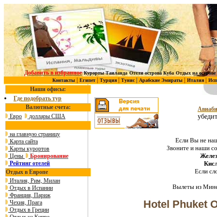
Добавить в избранное
Курорты Таиланда
Отели острова Куба
Отдых на острове
|
|
|
|
|
|
Контакты
Египет
Турция
Тунис
Арабские Эмираты
Италия
Исп
Наши офисы:
Где подобрать тур
Валютные счета:
Авиаби
Евро
доллары США
убедит
на главную страницу
Если Вы не наш
Карта сайта
Звоните и наши с
Карты курортов
Желез
Цены
Бронирование
Рейтинг отелей
Кис
Если сл
Отдых в Европе
Италия, Рим, Милан
Вылеты из Мине
Отдых в Испании
Франция, Париж
Hotel Phuket O
Чехия, Прага
Отдых в Греции