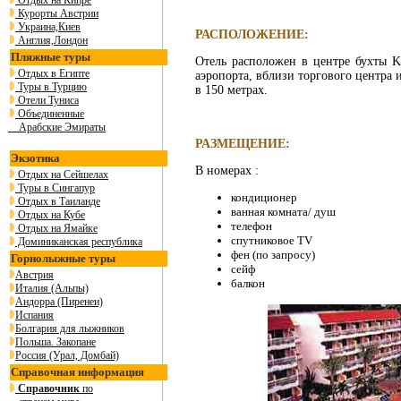
Отдых на Кипре
Курорты Австрии
Украина,Киев
РАСПОЛОЖЕНИЕ:
Англия,Лондон
Пляжные туры
Отель расположен в центре бухты Ka
Отдых в Египте
аэропорта, вблизи торгового центра 
Туры в Турцию
в 150 метрах.
Отели Туниса
Объединенные
Арабские Эмираты
РАЗМЕЩЕНИЕ:
Экзотика
В номерах :
Отдых на Сейшелах
Туры в Сингапур
кондиционер
Отдых в Таиланде
ванная комната/ душ
Отдых на Кубе
телефон
Отдых на Ямайке
спутниковое TV
Доминиканская республика
фен (по запросу)
Горнолыжные туры
сейф
Австрия
балкон
Италия (Альпы)
Андорра (Пиренеи)
Испания
Болгария для лыжников
Польша. Закопане
Россия (Урал, Домбай)
Справочная информация
Справочник
по