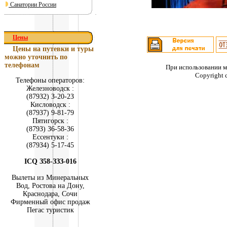
Санатории России
Цены
Цены на путевки и туры
можно уточнить по
телефонам
При использовании м
Copyright 
Телефоны операторов:
Железноводск :
(879З2) З-20-2З
Кисловодск :
(879З7) 9-81-79
Пятигорск :
(879З) З6-58-З6
Ессентуки :
(879З4) 5-17-45
ICQ З58-ЗЗЗ-016
Вылеты из Минеральных
Вод, Ростова на Дону,
Краснодара, Сочи
Фирменный офис продаж
Пегас туристик