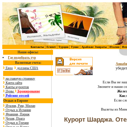
|
|
|
|
|
|
Контакты
Египет
Турция
Тунис
Арабские Эмираты
Италия
Исп
Наши офисы:
Где подобрать тур
Валютные счета:
Авиаби
Евро
доллары США
убедит
на главную страницу
Если Вы не наш
Карта сайта
Звоните и наши с
Карты курортов
Желез
Цены
Бронирование
Рейтинг отелей
Кис
Если сл
Отдых в Европе
Италия, Рим, Милан
Вылеты из Мине
Отдых в Испании
Франция, Париж
Курорт Шарджа. Отел
Чехия, Прага
Отдых в Греции