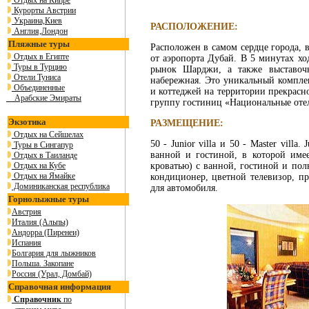
Отдых на Кипре
Курорты Австрии
Украина,Киев
РАСПОЛОЖЕНИЕ:
Англия,Лондон
Пляжные туры
Расположен в самом сердце города, 
Отдых в Египте
от аэропорта Дубай. В 5 минутах хо
Туры в Турцию
рынок Шарджи, а также выставоч
Отели Туниса
набережная. Это уникальный компле
Объединенные
и коттеджей на территории прекрасно
Арабские Эмираты
группу гостиниц «Национальные от
Экзотика
РАЗМЕЩЕНИЕ:
Отдых на Сейшелах
50 - Junior villa и 50 - Master vill
Туры в Сингапур
ванной и гостиной, в которой имее
Отдых в Таиланде
Отдых на Кубе
кроватью) с ванной, гостиной и пол
Отдых на Ямайке
кондиционер, цветной телевизор, п
Доминиканская республика
для автомобиля.
Горнолыжные туры
Австрия
Италия (Альпы)
Андорра (Пиренеи)
Испания
Болгария для лыжников
Польша. Закопане
Россия (Урал, Домбай)
Справочная информация
Справочник
по