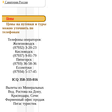
Санатории России
Цены
Цены на путевки и туры
можно уточнить по
телефонам
Телефоны операторов:
Железноводск :
(879З2) З-20-2З
Кисловодск :
(879З7) 9-81-79
Пятигорск :
(879З) З6-58-З6
Ессентуки :
(879З4) 5-17-45
ICQ З58-ЗЗЗ-016
Вылеты из Минеральных
Вод, Ростова на Дону,
Краснодара, Сочи
Фирменный офис продаж
Пегас туристик